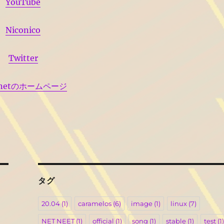
YouTube
Niconico
Twitter
onetのホームページ
タグ
20.04
(1)
caramelos
(6)
image
(1)
linux
(7)
NET NEET
(1)
official
(1)
song
(1)
stable
(1)
test
(1