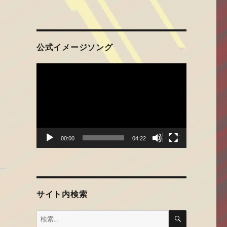
公式イメージソング
動
画
プ
レ
ー
ヤ
ー
00:00
04:22
サイト内検索
検
検
索
索: