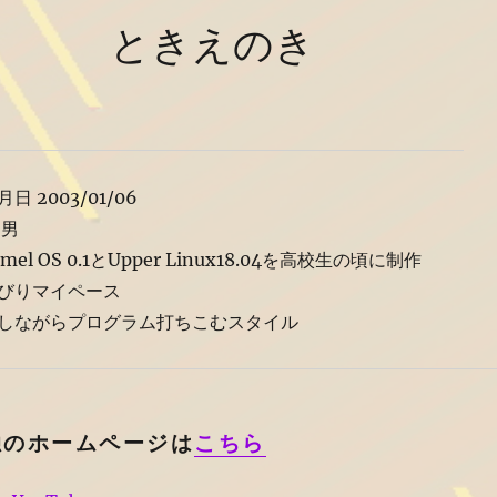
ときえのき
日 2003/01/06
 男
amel OS 0.1とUpper Linux18.04を高校生の頃に制作
びりマイペース
しながらプログラム打ちこむスタイル
独のホームページは
こちら