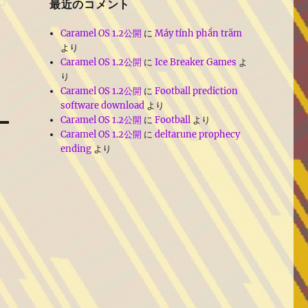
最近のコメント
Caramel OS 1.2公開
に
Máy tính phần trăm
より
Caramel OS 1.2公開
に
Ice Breaker Games
よ
り
Caramel OS 1.2公開
に
Football prediction
software download
より
Caramel OS 1.2公開
に
Football
より
Caramel OS 1.2公開
に
deltarune prophecy
ending
より