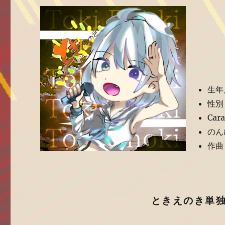
生年月
性別
Car
のん
作曲
ときえのき単