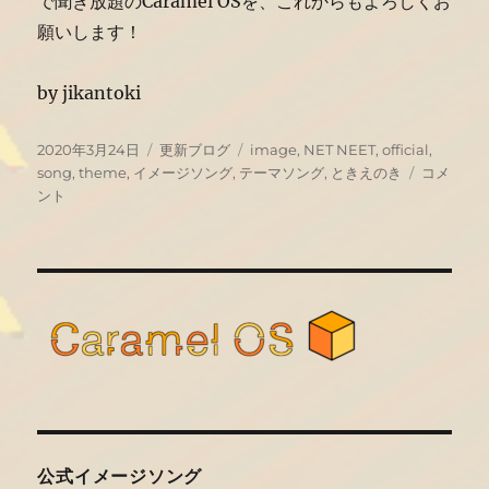
で聞き放題のCaramel OSを、これからもよろしくお
願いします！
by jikantoki
投
カ
タ
2020年3月24日
更新ブログ
image
,
NET NEET
,
official
,
稿
テ
グ
公
song
,
theme
,
イメージソング
,
テーマソング
,
ときえのき
コメ
日:
ゴ
式
ント
リ
イ
ー
メ
ー
ジ
ソ
ン
グ
が
誕
生
し
ま
公式イメージソング