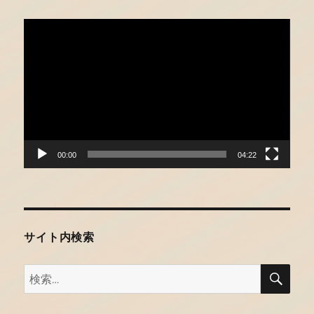
し
た
動
に
画
プ
レ
ー
ヤ
ー
00:00
04:22
サイト内検索
検
検
索
索: