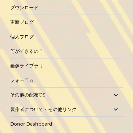
ダウンロード
更新ブログ
個人ブログ
何ができるの？
画像ライブラリ
フォーラム
サ
その他の配布OS
ブ
メ
ニ
サ
製作者について・その他リンク
ュ
ブ
ー
メ
を
ニ
Donor Dashboard
展
ュ
開
ー