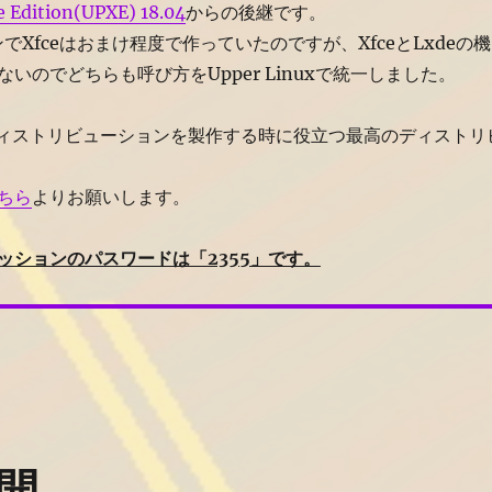
e Edition(UPXE) 18.04
からの後継です。
ンでXfceはおまけ程度で作っていたのですが、XfceとLxdeの機
いのでどちらも呼び方をUpper Linuxで統一しました。
生ディストリビューションを製作する時に役立つ最高のディストリ
ちら
よりお願いします。
ッションのパスワードは「2355」です。
fce 20.04公開” の
公開