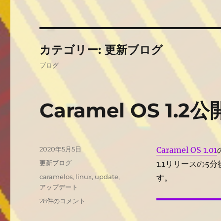
カテゴリー:
更新ブログ
ブログ
Caramel OS 1.2公
投
2020年5月5日
Caramel OS 1.01
稿
カ
更新ブログ
1.1リリースの5
日:
テ
タ
caramelos
,
linux
,
update
,
す。
ゴ
グ
アップデート
リ
Caramel
28件のコメント
ー
OS