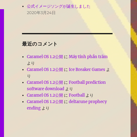
公式イメージソングが誕生しました
2020年3月24日
最近のコメント
Caramel OS 1.2公開
に
Máy tính phần trăm
より
Caramel OS 1.2公開
に
Ice Breaker Games
よ
り
Caramel OS 1.2公開
に
Football prediction
software download
より
Caramel OS 1.2公開
に
Football
より
Caramel OS 1.2公開
に
deltarune prophecy
ending
より