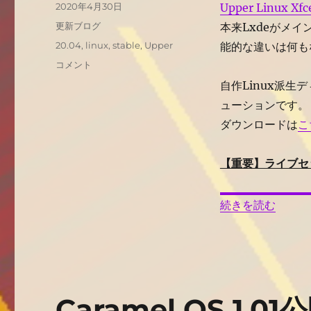
投
2020年4月30日
Upper Linux Xfc
稿
カ
更新ブログ
本来Lxdeがメイ
日:
テ
タ
20.04
,
linux
,
stable
,
Upper
能的な違いは何もな
ゴ
グ
Upper
コメント
リ
Linux
ー
自作Linux派
Xfce
ューションです。
20.04
公
ダウンロードは
こ
開
に
【重要】ライブセ
“Upper Linux X
続きを読む
Caramel OS 1.01