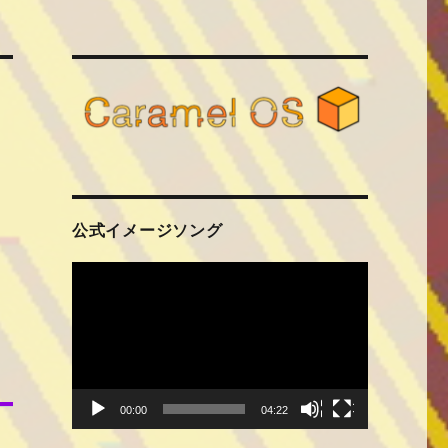
公式イメージソング
動
画
プ
レ
ー
ヤ
ー
00:00
04:22