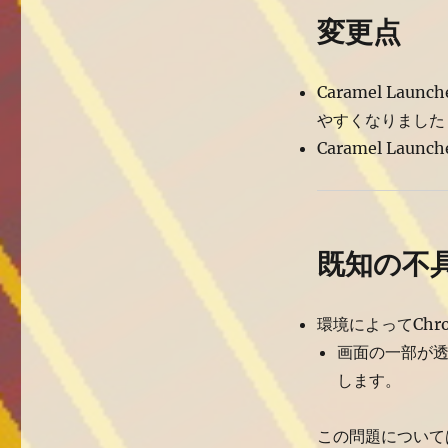
1.2
公
変更点
開
へ
の
Caramel L
やすくなりました
Caramel L
既知の不
環境によってChr
画面の一部が
します。
この問題について