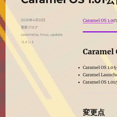
投
2020年4月22日
Caramel OS 1.0
稿
カ
更新ブログ
日:
テ
タ
caramelos
,
linux
,
update
ゴ
グ
Caramel
コメント
リ
OS
ー
Carame
1.01
公
開
Caramel OS 1
に
Caramel L
Caramel OS 1
変更点