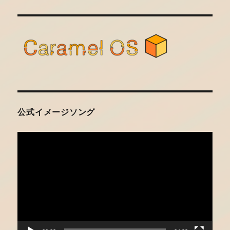
公式イメージソング
動
画
プ
レ
ー
ヤ
ー