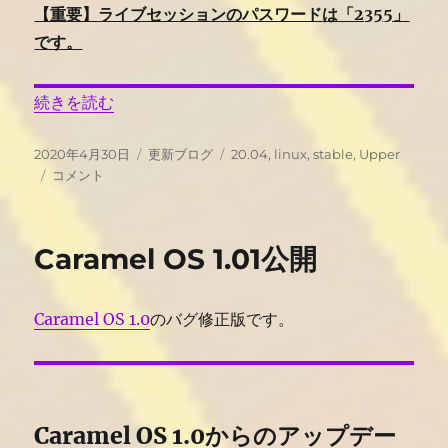
【重要】ライブセッションのパスワードは「2355」
です。
“Upper Linux Xfce 20.04公開” の
続きを読む
投
カ
タ
2020年4月30日
更新ブログ
20.04
,
linux
,
stable
,
Upper
稿
Upper
テ
グ
コメント
日:
Linux
ゴ
Xfce
リ
20.04
ー
Caramel OS 1.01公開
公
開
に
Caramel OS 1.0
のバグ修正版です。
Caramel OS 1.0からのアップデー