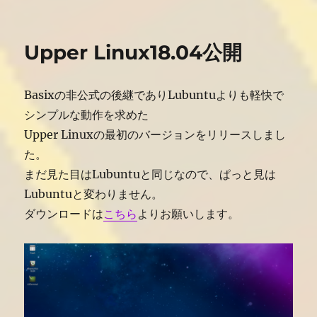
日:
ゴ
公
リ
開
ー
(Upper)
Upper Linux18.04公開
へ
の
Basixの非公式の後継でありLubuntuよりも軽快で
シンプルな動作を求めた
Upper Linuxの最初のバージョンをリリースしまし
た。
まだ見た目はLubuntuと同じなので、ぱっと見は
Lubuntuと変わりません。
ダウンロードは
こちら
よりお願いします。