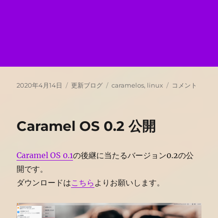
投
カ
タ
Caramel
2020年4月14日
更新ブログ
caramelos
,
linux
コメント
稿
テ
グ
OS
日:
ゴ
1.0
リ
公
Caramel OS 0.2 公開
ー
開
に
Caramel OS 0.1
の後継に当たるバージョン0.2の公
開です。
ダウンロードは
こちら
よりお願いします。