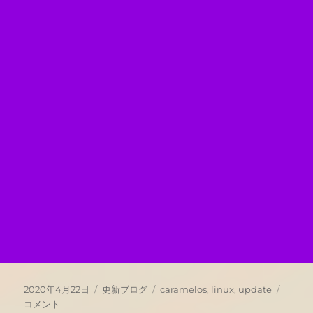
投
カ
タ
Caram
2020年4月22日
更新ブログ
caramelos
,
linux
,
update
稿
テ
グ
OS
コメント