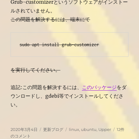
Grub-customizerというソフトウェアがインストー
ルされていません。
この問題を解決するには、端末にて
sudo apt install grub-customizer
を実行してください。
追記:この問題を解決するには、
このパッケージ
をダ
ウンロードし、gdebi等でインストールしてくださ
い。
投
カ
タ
UPXE
2020年3月4日
更新ブログ
linux
,
ubuntu
,
Upper
12件
稿
テ
グ
18.04
のコメント