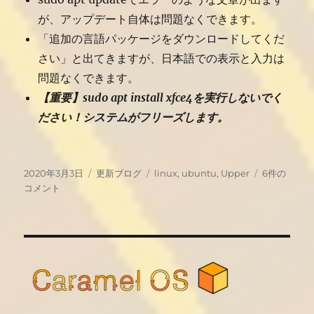
が、アップデート自体は問題なくできます。
「追加の言語パッケージをダウンロードしてくだ
さい」と出てきますが、日本語での表示と入力は
問題なくできます。
【重要】sudo apt install xfce4を実行しないでく
ださい！システムがフリーズします。
投
カ
タ
Upper
2020年3月3日
更新ブログ
linux
,
ubuntu
,
Upper
6件の
稿
テ
グ
Linux18.04
コメント
日:
ゴ
公
リ
開
ー
へ
の