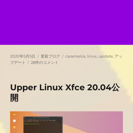
投
カ
タ
2020年5月5日
更新ブログ
caramelos
,
linux
,
update
,
アッ
稿
Caramel
テ
グ
プデート
28件のコメント
日:
OS
ゴ
1.2
リ
公
ー
Upper Linux Xfce 20.04公
開
へ
開
の