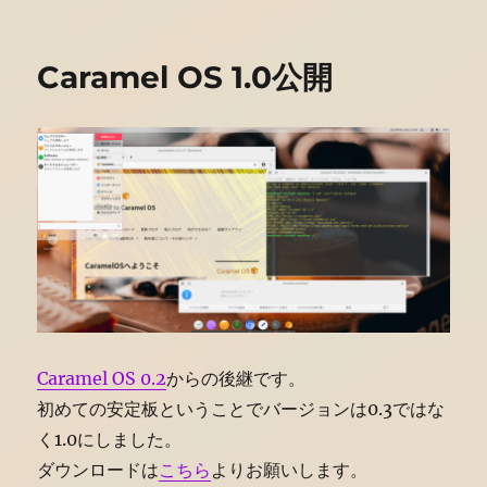
日:
ゴ
1.01
リ
公
ー
開
Caramel OS 1.0公開
に
Caramel OS 0.2
からの後継です。
初めての安定板ということでバージョンは0.3ではな
く1.0にしました。
ダウンロードは
こちら
よりお願いします。