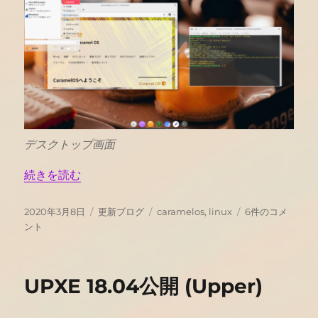
デスクトップ画面
“Caramel OS 0.2 公開” の
続きを読む
投
カ
タ
Caramel
2020年3月8日
更新ブログ
caramelos
,
linux
6件のコメ
稿
テ
グ
OS
ント
日:
ゴ
0.2
リ
公
ー
開
UPXE 18.04公開 (Upper)
へ
の