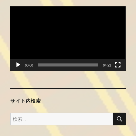
動
画
プ
レ
ー
ヤ
ー
00:00
04:22
サイト内検索
検
検
索
索: