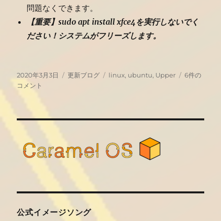
問題なくできます。
【重要】sudo apt install xfce4を実行しないでく
ださい！システムがフリーズします。
投
カ
タ
Upper
2020年3月3日
更新ブログ
linux
,
ubuntu
,
Upper
6件の
稿
テ
グ
Linux18.04
コメント
日:
ゴ
公
リ
開
ー
へ
の
公式イメージソング