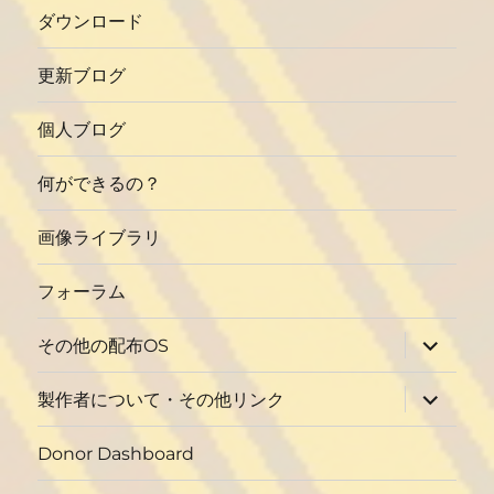
ダウンロード
更新ブログ
個人ブログ
何ができるの？
画像ライブラリ
フォーラム
サ
その他の配布OS
ブ
メ
ニ
サ
製作者について・その他リンク
ュ
ブ
ー
メ
を
ニ
Donor Dashboard
展
ュ
開
ー