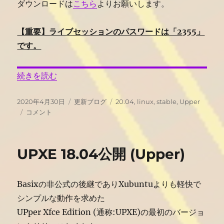
ダウンロードは
こちら
よりお願いします。
【重要】ライブセッションのパスワードは「2355」
です。
“Upper Linux Xfce 20.04公開” の
続きを読む
投
カ
タ
2020年4月30日
更新ブログ
20.04
,
linux
,
stable
,
Upper
稿
Upper
テ
グ
コメント
日:
Linux
ゴ
Xfce
リ
20.04
ー
UPXE 18.04公開 (Upper)
公
開
に
Basixの非公式の後継でありXubuntuよりも軽快で
シンプルな動作を求めた
UPper Xfce Edition (通称:UPXE)の最初のバージョ