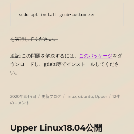
sudo apt install grub-customizer
を実行してください。
追記:この問題を解決するには、
このパッケージ
をダ
ウンロードし、gdebi等でインストールしてくださ
い。
投
カ
タ
UPXE
2020年3月4日
更新ブログ
linux
,
ubuntu
,
Upper
12件
稿
テ
グ
18.04
のコメント
日:
ゴ
公
リ
開
ー
(Upper)
Upper Linux18.04公開
へ
の