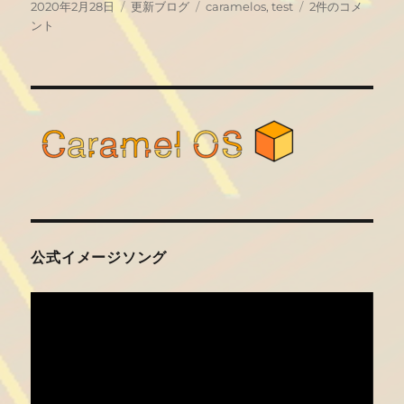
投
カ
タ
最
2020年2月28日
更新ブログ
caramelos
,
test
2件のコメ
稿
テ
グ
初
ント
日:
ゴ
の
リ
投
ー
稿
（テ
ス
ト）
へ
の
公式イメージソング
動
画
プ
レ